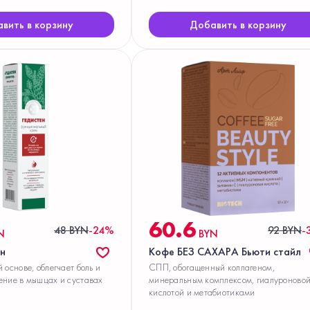
вить в корзину
Добавить в корзину
60.6
48 BYN
-24%
92 BYN
-
N
BYN
ен
Кофе БЕЗ САХАРА Бьюти стайл
 основе, облегчает боль и
СПП, обогащенный коллагеном,
ение в мышцах и суставах
минеральным комплексом, гиалуроново
кислотой и метабиотиками