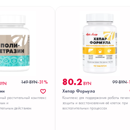
80.2
149 BYN
-31%
99 BYN
-
BYN
BYN
ин
Хепар Формула
ный растительный комплекс
Комплекс для поддержания работы печен
ным и
защиты и восстановления её клеток при
тельным действием
воспалительных процессах