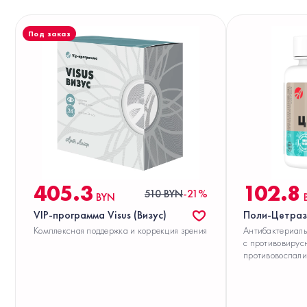
Под заказ
405.3
102.8
510 BYN
-21%
BYN
VIP-программа Visus (Визус)
Поли-Цетраз
Комплексная поддержка и коррекция зрения
Антибактериаль
с противовирус
противовоспали