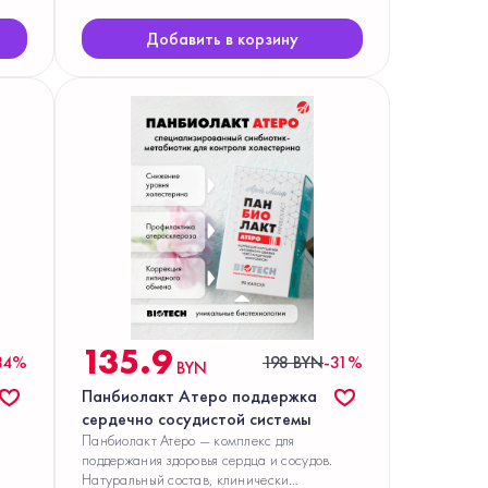
Добавить в корзину
135.9
34%
198 BYN
-31%
BYN
Панбиолакт Атеро поддержка
сердечно сосудистой системы
й
Панбиолакт Атеро — комплекс для
поддержания здоровья сердца и сосудов.
Натуральный состав, клинически