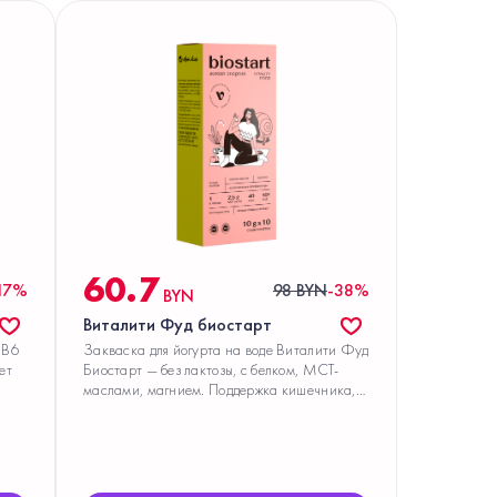
60.7
17%
98 BYN
-38%
BYN
Виталити Фуд биостарт
 В6
Закваска для йогурта на воде Виталити Фуд
ет
Биостарт — без лактозы, с белком, МСТ-
маслами, магнием. Поддержка кишечника,
иммунитета, энергии. Готовьте дома без
йогуртницы.