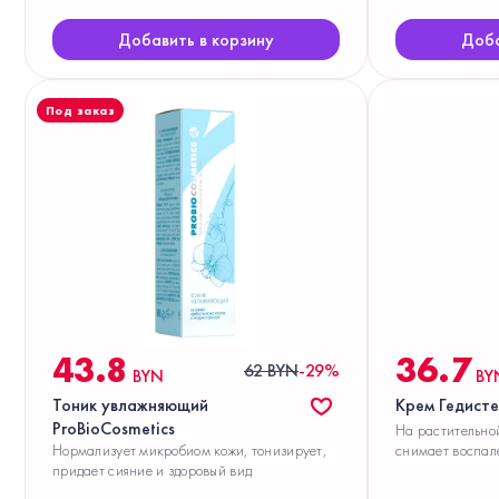
Добавить в корзину
Доба
Под заказ
43.8
36.7
62 BYN
-29%
BYN
BY
Тоник увлажняющий
Крем Гедист
ProBioCosmetics
На растительной
Нормализует микробиом кожи, тонизирует,
снимает воспал
придает сияние и здоровый вид