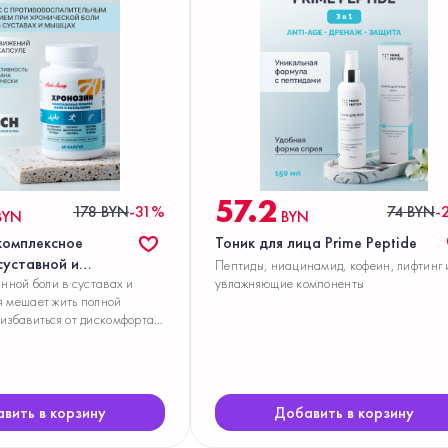
57.2
178 BYN
-31%
74 BYN
-
BYN
BYN
комплексное
Тоник для лица Prime Peptide
суставной и
Пептиды, ниацинамид, кофеин, лифтинг 
ли без вреда для
янной боли в суставах и
увлажняющие компоненты
я мешает жить полной
избавиться от дискомфорта
доровья? «Хронозин» поможет
ость и комфорт — мягко,
ективно.
вить в корзину
Добавить в корзину