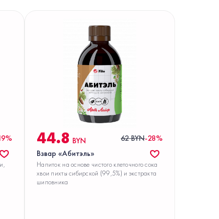
44.8
19%
62 BYN
-28%
BYN
Взвар «Абитэль»
и,
Напиток на основе чистого клеточного сока
хвои пихты сибирской (99,5%) и экстракта
шиповника