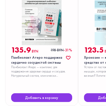
135.9
123.5
198 BYN
-31%
BYN
Панбиолакт Атеро поддержка
Хронозин — 
сердечно сосудистой системы
средство от 
Панбиолакт Атеро — комплекс для
мышечной бо
Устали от посто
поддержания здоровья сердца и сосудов.
мышцах, котора
желудка
Натуральный состав, клинически
жизнью? Хотите 
доказанная эффективность. При разработке
без риска для з
продукта подобраны специализированные
вернуть подвижн
штаммы пробиотических микроорганизмов
безопасно и эфф
Добавить в корзину
Доба