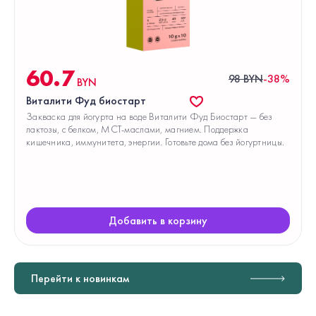
60.7
98 BYN
-38%
BYN
Виталити Фуд биостарт
Закваска для йогурта на воде Виталити Фуд Биостарт — без
лактозы, с белком, МСТ-маслами, магнием. Поддержка
кишечника, иммунитета, энергии. Готовьте дома без йогуртницы.
Добавить в корзину
Перейти к новинкам