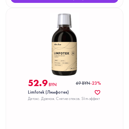
52.9
69 BYN
-23%
BYN
Limfotek (Лимфотек)
Детокс. Дренаж. Снятие отеков. Slim-эффект