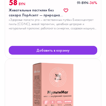
58
91 BYN
-36%
BYN
Жевательные пастилки без
сахара ЛорАсепт — природная
защита горла и иммунитета
«Здоровье полости рта — естественным путём» Биоконцентрат
пихты (СGNC), живой терпентин, целебная цетрария и
натуральный прополис работают в синергии, создавая мощную
защиту от бактерий, воспалений и неприятного запаха.
Добавить в корзину