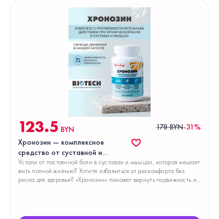
123.5
178 BYN
-31%
BYN
Хронозин — комплексное
средство от суставной и
мышечной боли без вреда для
Устали от постоянной боли в суставах и мышцах, которая мешает
жить полной жизнью? Хотите избавиться от дискомфорта без
желудка
риска для здоровья? «Хронозин» поможет вернуть подвижность и
комфорт — мягко, безопасно и эффективно.